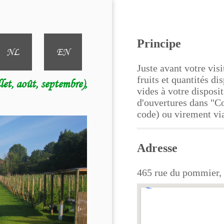
Principe
NL
EN
Juste avant votre visi
fruits et quantités di
llet, août, septembre),
vides à votre disposi
d'ouvertures dans "
code) ou virement vi
Adresse
465 rue du pommier,